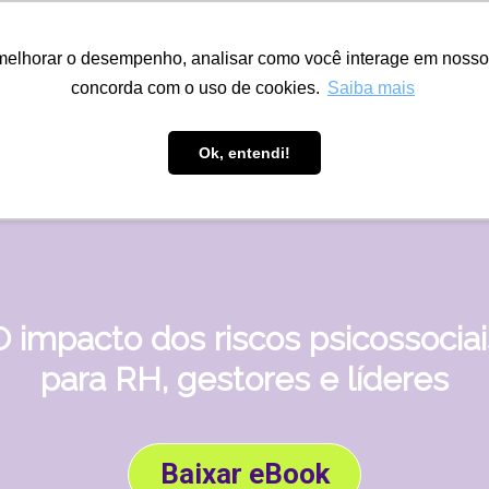
melhorar o desempenho, analisar como você interage em nosso sit
concorda com o uso de cookies.
Saiba mais
Ok, entendi!
O impacto dos riscos psicossociai
para RH, gestores e líderes
Baixar eBook