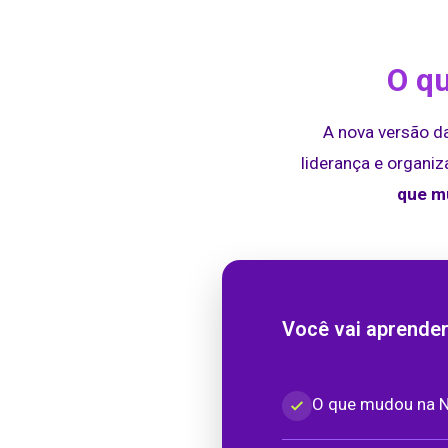
O qu
A nova versão d
liderança e organiz
que mu
Você vai aprender
O que mudou na N