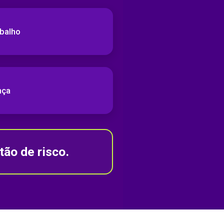
abalho
nça
ão de risco.