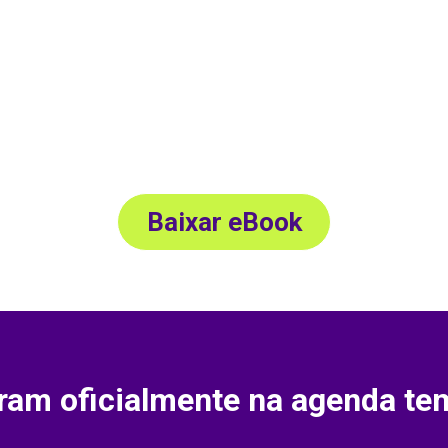
rmativa, dados nacionais e
s práticas para apoiar RHs e
Baixar eBook
ram oficialmente na agenda t