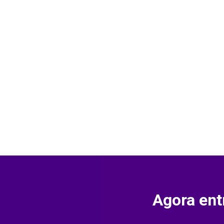
Este material reúne base no
internacionais e orientaçõe
lideranças nesse processo.
Agora ent